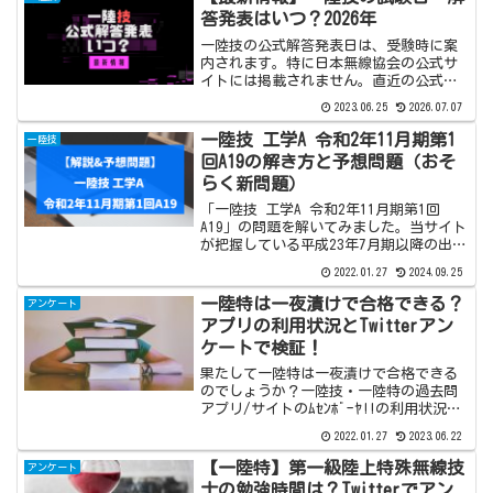
直前に見直すのも良いで...
答発表はいつ？2026年
一陸技の公式解答発表日は、受験時に案
内されます。特に日本無線協会の公式サ
イトには掲載されません。直近の公式解
答発表日が分かり次第こちらの記事でお
2023.06.25
2026.07.07
知らせします。【関連】二陸技の解答発
表はいつ？ 一陸特の解答発表はいつ？一
一陸技 工学A 令和2年11月期第1
一陸技
陸技の試験日・公式解答...
回A19の解き方と予想問題（おそ
らく新問題）
「一陸技 工学A 令和2年11月期第1回
A19」の問題を解いてみました。当サイト
が把握している平成23年7月期以降の出題
例はなく、おそらく新問題と思われま
2022.01.27
2024.09.25
す。【追記】その後、令和5年01月期第2
回でも出題されました。なお、本記事の
一陸特は一夜漬けで合格できる？
アンケート
図や解説は...
アプリの利用状況とTwitterアン
ケートで検証！
果たして一陸特は一夜漬けで合格できる
のでしょうか？一陸技・一陸特の過去問
アプリ/サイトのﾑｾﾝﾎﾞｰﾔ!!の利用状況を
調査しました。また、合格者に対して実
2022.01.27
2023.06.22
施したアンケートをご紹介します。一陸
特アプリのﾑｾﾝﾎﾞｰﾔ!!の利用状況は？前日
【一陸特】第一級陸上特殊無線技
アンケート
から...
士の勉強時間は？Twitterでアン