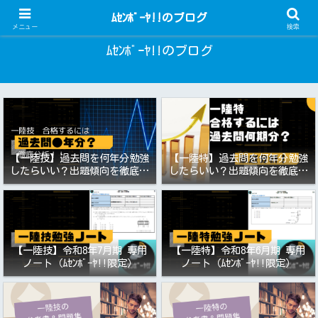
一陸技・一陸特 過去問アプリ
ﾑｾﾝﾎﾞｰﾔ!!のブログ
メニュー
検索
ﾑｾﾝﾎﾞｰﾔ!!のブログ
【一陸技】過去問を何年分勉強
【一陸特】過去問を何年分勉強
したらいい？出題傾向を徹底分
したらいい？出題傾向を徹底分
析！令和8年7月期向け
析！令和8年6月期向け（第一級
陸上特殊無線技士）
【一陸技】令和8年7月期 専用
【一陸特】令和8年6月期 専用
ノート（ﾑｾﾝﾎﾞｰﾔ!!限定）
ノート（ﾑｾﾝﾎﾞｰﾔ!!限定）