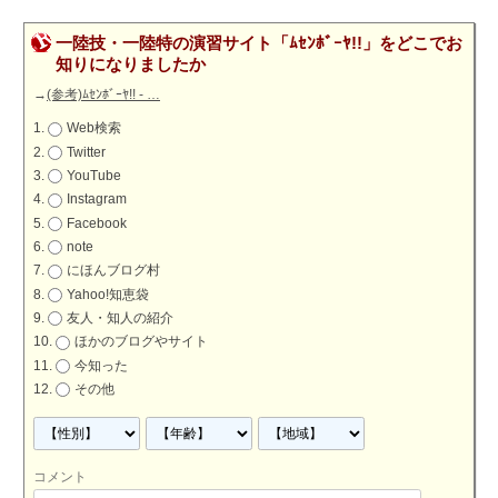
一陸技・一陸特の演習サイト「ﾑｾﾝﾎﾞｰﾔ!!」をどこでお
知りになりましたか
→
(参考)ﾑｾﾝﾎﾞｰﾔ!! - …
Web検索
Twitter
YouTube
Instagram
Facebook
note
にほんブログ村
Yahoo!知恵袋
友人・知人の紹介
ほかのブログやサイト
今知った
その他
コメント