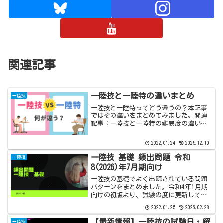
関連記事
一陸技と一陸特の違いまとめ
一陸技
一陸技と一陸特ってどう違うの？本記事
ではその違いをまとめてみました。関連
記事：一陸技と一陸特の難易度の違い操
作範囲一陸技と一陸特では扱える無線設
備の操作範囲に違いがあります。次の表
2022.01.24
2025.12.10
は日本無線協会が公開している情報をも
とに、まとめたものです。...
一陸技 基礎 頻出問題 令和
一陸技
8(2026)年7月期向け
一陸技の基礎でよく出題されている問題
パターンをまとめました。令和4年1月期
向けの初版より、試験の度に更新してい
るシリーズです。必ずおさえておきたい
2022.01.25
2026.02.28
問題ばかりです。この問題から優先的に
勉強するのも良いでしょう。また、試験
【最新情報】一陸技の試験日・解
一陸技