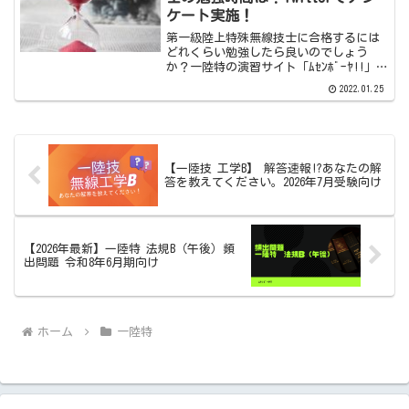
ケート実施！
第一級陸上特殊無線技士に合格するには
どれくらい勉強したら良いのでしょう
か？一陸特の演習サイト「ﾑｾﾝﾎﾞｰﾔ!!」が
Twitterで一陸特を取得した方に、アンケ
2022.01.25
ートを取ってみました。勉強時間そのも
のを記録している方はそう多くないと思
われたの...
【一陸技 工学B】 解答速報!?あなたの解
答を教えてください。2026年7月受験向け
【2026年最新】一陸特 法規B（午後）頻
出問題 令和8年6月期向け
ホーム
一陸特