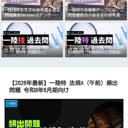
一陸技のおすすめ参考書＆過去
一陸特の合格率アップには、こ
問題集をTwitterでアンケート
れを使おう！おすすめ参考書＆
取りました
過去問題集アンケート
一陸技の過去問出題傾向 （令
【2026年最新】一陸特の過去問
和8年1月期向け）
出題傾向（令和8年6月受験版）
【2026年最新】一陸特 法規A（午前）頻出
問題 令和8年6月期向け
一陸特