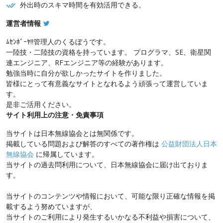
外出時のスキマ時間を有効活用できる。
運営者情報
ﾑｾﾝﾎﾞｰﾔ!!管理人のくるぼうです。
一陸技・二陸技の資格を持っています。 プログラマ、SE、衛星関
連エンジニア、RFエンジニア等の経験があります。
勉強当時に自分が欲しかったサイトを作りました。
皆様にとって有意義なサイトとなれるよう頑張って運営していま
す。
是非ご活用ください。
サイト利用上の注意・免責事項
当サイトは日本無線協会とは無関係です。
掲載している問題および解答のすべての著作権は
公益財団法人日本
無線協会
に帰属しています。
当サイトの過去問利用について、日本無線協会に届け出ておりま
す。
当サイトのコンテンツや情報において、可能な限り正確な情報を掲
載するよう努めていますが、
当サイトのご利用により発生するいかなる不利益や損害について、