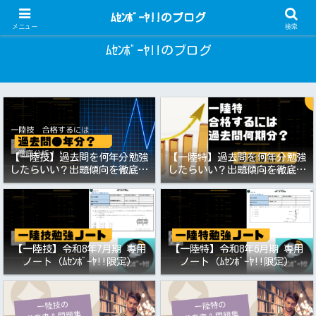
一陸技・一陸特 過去問アプリ
ﾑｾﾝﾎﾞｰﾔ!!のブログ
メニュー
検索
ﾑｾﾝﾎﾞｰﾔ!!のブログ
【一陸技】過去問を何年分勉強
【一陸特】過去問を何年分勉強
したらいい？出題傾向を徹底分
したらいい？出題傾向を徹底分
析！令和8年7月期向け
析！令和8年6月期向け（第一級
陸上特殊無線技士）
【一陸技】令和8年7月期 専用
【一陸特】令和8年6月期 専用
ノート（ﾑｾﾝﾎﾞｰﾔ!!限定）
ノート（ﾑｾﾝﾎﾞｰﾔ!!限定）