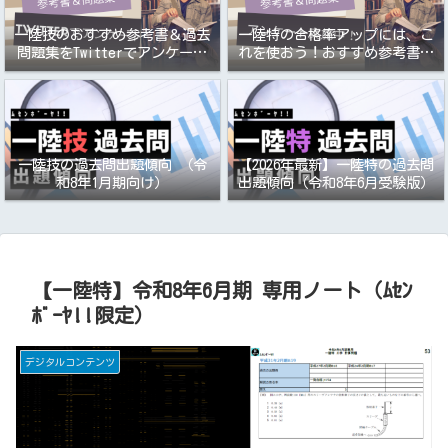
一陸技のおすすめ参考書＆過去
一陸特の合格率アップには、こ
問題集をTwitterでアンケート
れを使おう！おすすめ参考書＆
取りました
過去問題集アンケート
一陸技の過去問出題傾向 （令
【2026年最新】一陸特の過去問
和8年1月期向け）
出題傾向（令和8年6月受験版）
【一陸特】令和8年6月期 専用ノート（ﾑｾﾝ
ﾎﾞｰﾔ!!限定）
デジタルコンテンツ