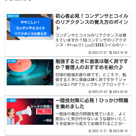
初心者必見！コンデンサとコイル
勉強方法
のリアクタンスの覚え方のポイン
ト
コンデンサとコイルのリアクタンスは覚
えていますか？$$コンデンサのリアクタ
ンス：\frac{1}{jωC}$$$$コイルのリア
クタンス：jωL$$です。一陸技を勉強し
2022.07.07
2023.10.26
ていると、頻繁に使う必須の公式ですよ
ね。しかし、分母と分子がどっちだっけ
勉強するときに音楽は聴く派です
その他
っ...
か？管理人のおすすめを紹介♪
日頃の勉強お疲れ様です。ところで、勉
強するときに音楽は聴く派ですか？ジャ
ンルはJ-POP？ヒップホップ？ロック？ア
ニメ？ジャズ？テクノ？色々ありますよ
2022.07.03
2024.04.20
ね。この記事では管理人が何か作業をす
るときに流す音楽を勝手に紹介します。
一陸技対策に必見！ひっかけ問題
一陸技
YouTubeYo...
を集めました
一陸技の最近の問題を見ていると、よく
見ないと気が付かないような細かいとこ
ろを従来から変えて出題されることがあ
るようです。せっかく勉強した問題が出
2022.12.21
2023.09.19
題されたのに、細かい違いを見逃してし