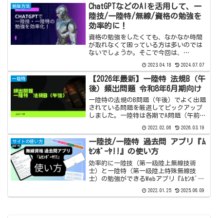
まったために点数を落としてはもったい
ChatGPTなどのAIを活用して、一
勉強方法
ないですよね。管理人が気...
陸技/一陸特/無線/資格の勉強を
効率的に！
資格の勉強をしたくても、なかなか時間
が取れなくて困っている方は多いのでは
ないでしょうか。そこで今回は、
ChatGPTなどのAIを活用して、一陸技・
2023.04.18
2024.07.07
一陸特・などの資格の勉強を効率的に進
める方法をご紹介します。AIを活用する
【2026年最新】一陸特 法規B（午
一陸特
ことで、時間の制約に...
後）頻出問題 令和8年6月期向け
一陸特の法規のB問題（午後）でよく出題
されている問題を厳選してピックアップ
しました。一陸特は各期でA問題（午前）
とB問題（午後）がありますが、公平を期
2022.02.06
2026.03.19
すためそれぞれで出題率を算出しまし
た。本記事はB問題編となります。関連：
一陸技/一陸特 過去問 アプリ『ﾑ
サイトの使い方
一陸特 法規A（午...
ｾﾝﾎﾞｰﾔ!!』の使い方
効率的に一陸技（第一級陸上無線技術
士）と一陸特（第一級陸上特殊無線技
士）の勉強ができるWebアプリ『ﾑｾﾝﾎﾞｰ
ﾔ!!』の使い方をご紹介します。一陸技／
2022.01.25
2025.06.09
一陸特 過去問アプリ『ﾑｾﾝﾎﾞｰﾔ!!』でで
きること類似問題に絞って演習できる。
暗記問...