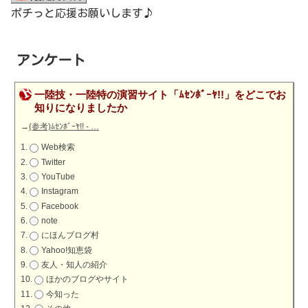
ポチっと応援お願いします♪
アンケート
一陸技・一陸特の演習サイト「ﾑｾﾝﾎﾞｰﾔ!!」をどこでお
知りになりましたか
→
(参考)ﾑｾﾝﾎﾞｰﾔ!! - …
Web検索
Twitter
YouTube
Instagram
Facebook
note
にほんブログ村
Yahoo!知恵袋
友人・知人の紹介
ほかのブログやサイト
今知った