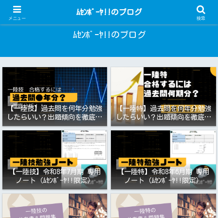
一陸技・一陸特 過去問アプリ
ﾑｾﾝﾎﾞｰﾔ!!のブログ
メニュー
検索
ﾑｾﾝﾎﾞｰﾔ!!のブログ
【一陸技】過去問を何年分勉強
【一陸特】過去問を何年分勉強
したらいい？出題傾向を徹底分
したらいい？出題傾向を徹底分
析！令和8年7月期向け
析！令和8年6月期向け（第一級
陸上特殊無線技士）
【一陸技】令和8年7月期 専用
【一陸特】令和8年6月期 専用
ノート（ﾑｾﾝﾎﾞｰﾔ!!限定）
ノート（ﾑｾﾝﾎﾞｰﾔ!!限定）