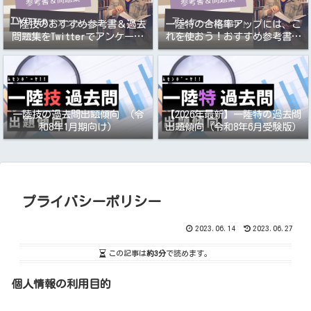
一陸技のおすすめ参考書＆過去
一陸特の合格率アップには、こ
問題集をTwitterでアンケート
れを使おう！おすすめ参考書＆
取りました
過去問題集アンケート
一陸技の過去問出題傾向 （令
【2026年最新】一陸特の過去問
和8年1月期向け）
出題傾向（令和8年6月受験版）
プライバシーポリシー
2023.06.14
2023.06.27
この記事は
約3分
で読めます。
個人情報の利用目的