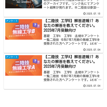
のアーカイブです。リンク先にてアンケ
ート結果が見れます。※二陸技は参加者
が少なく正答率も低いため今後は見送る
2025.07.15
可能性があります。表中の数値は多数決
で一番多い回答で解答した場合の点数で
【二陸技 工学B】解答速報!? あ
アンケート
す。【アンケートの点数】...
なたの解答を教えてください。
2025年7月受験向け
基礎 工学A 工学B 法規※アンケート
一覧二陸技 令和7年7月期の無線工学Bを
受験された方へアンケートです。ﾑｾﾝﾎﾞｰ
ﾔ!!は二陸技に対応していませんが、2025
2025.07.04
年7月より解答アンケートを実施していま
す。ぜひご参加ください！※こちらは二
【二陸技 工学A】解答速報!? あ
アンケート
陸...
なたの解答を教えてください。
2025年7月受験向け
基礎 工学A 工学B 法規※アンケート
一覧二陸技 令和7年7月期の無線工学Aを
受験された方へアンケートです。ﾑｾﾝﾎﾞｰ
ﾔ!!は二陸技に対応していませんが、2025
2025.07.04
年7月より解答アンケートを実施していま
す。ぜひご参加ください！※こちらは二
陸...