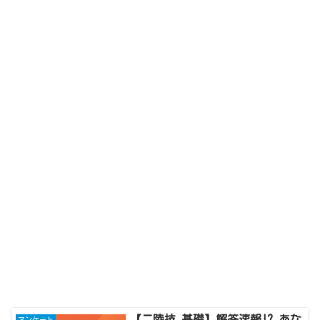
【二陸技 基礎】解答速報!? あな
アンケート