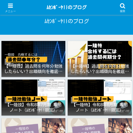
一陸技・一陸特 過去問アプリ
ﾑｾﾝﾎﾞｰﾔ!!のブログ
メニュー
検索
ﾑｾﾝﾎﾞｰﾔ!!のブログ
【一陸技】過去問を何年分勉強
【一陸特】過去問を何年分勉強
したらいい？出題傾向を徹底分
したらいい？出題傾向を徹底分
析！令和8年7月期向け
析！令和8年6月期向け（第一級
陸上特殊無線技士）
【一陸技】令和8年7月期 専用
【一陸特】令和8年6月期 専用
ノート（ﾑｾﾝﾎﾞｰﾔ!!限定）
ノート（ﾑｾﾝﾎﾞｰﾔ!!限定）