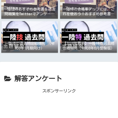
一陸技のおすすめ参考書＆過去
一陸特の合格率アップには、こ
問題集をTwitterでアンケート
れを使おう！おすすめ参考書＆
取りました
過去問題集アンケート
一陸技の過去問出題傾向 （令
【2026年最新】一陸特の過去問
和8年1月期向け）
出題傾向（令和8年6月受験版）
解答アンケート
スポンサーリンク