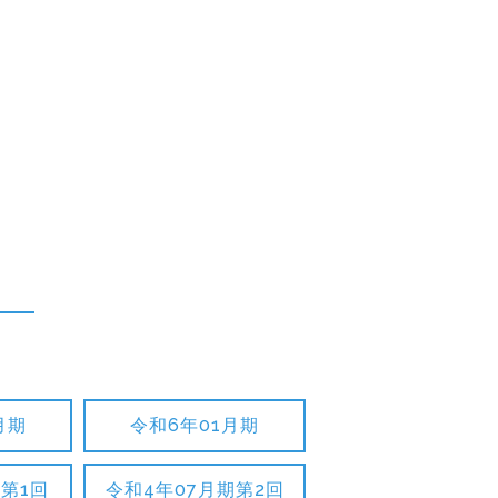
月期
令和6年01月期
期第1回
令和4年07月期第2回