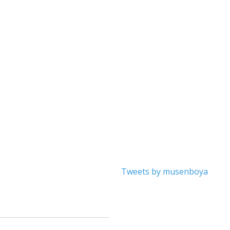
Tweets by musenboya