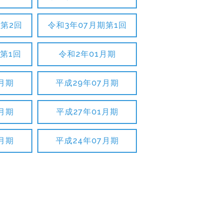
期第2回
令和3年07月期第1回
期第1回
令和2年01月期
月期
平成29年07月期
月期
平成27年01月期
月期
平成24年07月期