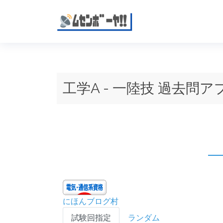
工学A - 一陸技 過去問ア
にほんブログ村
試験回指定
ランダム