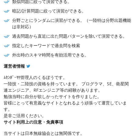
類似問題に絞って演習できる。
暗記/計算問題に絞って演習ができる。
分野ごとにランダムに演習ができる。（一陸特は分野出題機能
は非対応）
過去問題から直近に出た問題パターンを除いて演習できる。
指定したキーワードで過去問を検索
外出時のスキマ時間を有効活用できる。
運営者情報
ﾑｾﾝﾎﾞｰﾔ!!管理人のくるぼうです。
一陸技・二陸技の資格を持っています。 プログラマ、SE、衛星関
連エンジニア、RFエンジニア等の経験があります。
勉強当時に自分が欲しかったサイトを作りました。
皆様にとって有意義なサイトとなれるよう頑張って運営していま
す。
是非ご活用ください。
サイト利用上の注意・免責事項
当サイトは日本無線協会とは無関係です。