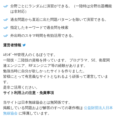
分野ごとにランダムに演習ができる。（一陸特は分野出題機能
は非対応）
過去問題から直近に出た問題パターンを除いて演習できる。
指定したキーワードで過去問を検索
外出時のスキマ時間を有効活用できる。
運営者情報
ﾑｾﾝﾎﾞｰﾔ!!管理人のくるぼうです。
一陸技・二陸技の資格を持っています。 プログラマ、SE、衛星関
連エンジニア、RFエンジニア等の経験があります。
勉強当時に自分が欲しかったサイトを作りました。
皆様にとって有意義なサイトとなれるよう頑張って運営していま
す。
是非ご活用ください。
サイト利用上の注意・免責事項
当サイトは日本無線協会とは無関係です。
掲載している問題および解答のすべての著作権は
公益財団法人日本
無線協会
に帰属しています。