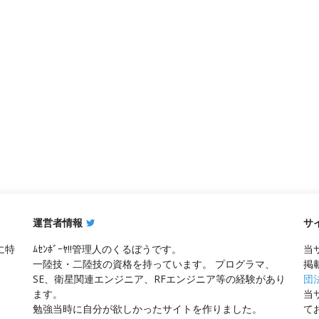
運営者情報
サ
に特
ﾑｾﾝﾎﾞｰﾔ!!管理人のくるぼうです。
当
一陸技・二陸技の資格を持っています。 プログラマ、
掲
SE、衛星関連エンジニア、RFエンジニア等の経験があり
団
ます。
当
勉強当時に自分が欲しかったサイトを作りました。
て