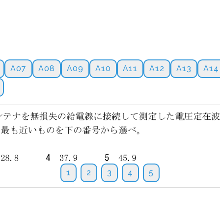
A07
A08
A09
A10
A11
A12
A13
A14
1
2
3
4
5