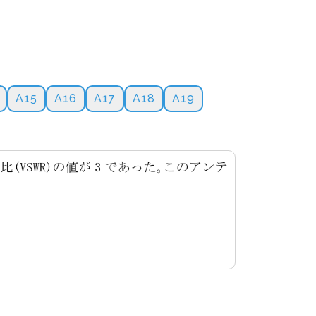
A15
A16
A17
A18
A19