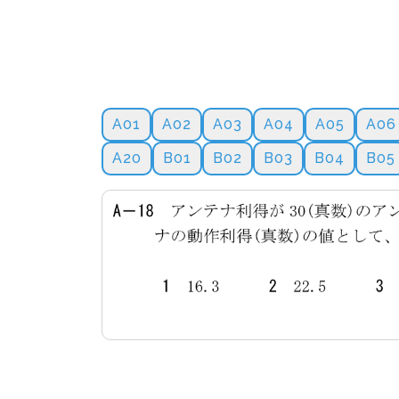
A01
A02
A03
A04
A05
A06
A20
B01
B02
B03
B04
B05