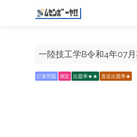
一陸技工学B令和4年07月
計算問題
測定
出題率★★
直近出題率★