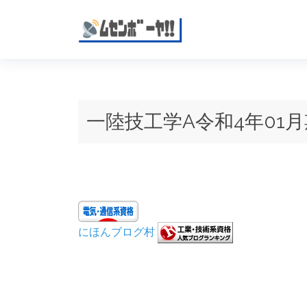
一陸技工学A令和4年01月
にほんブログ村