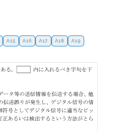
A15
A16
A17
A18
A19