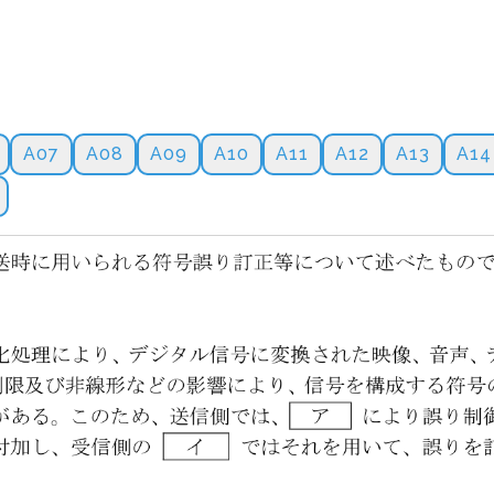
A07
A08
A09
A10
A11
A12
A13
A14