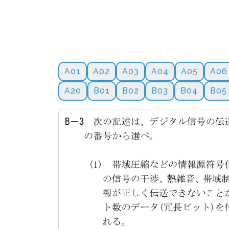
A01
A02
A03
A04
A05
A06
A20
B01
B02
B03
B04
B05