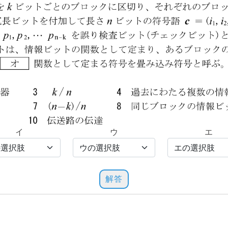
イ
ウ
エ
解答