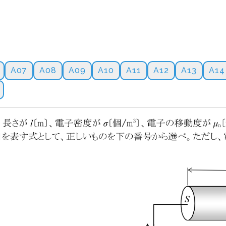
A07
A08
A09
A10
A11
A12
A13
A14