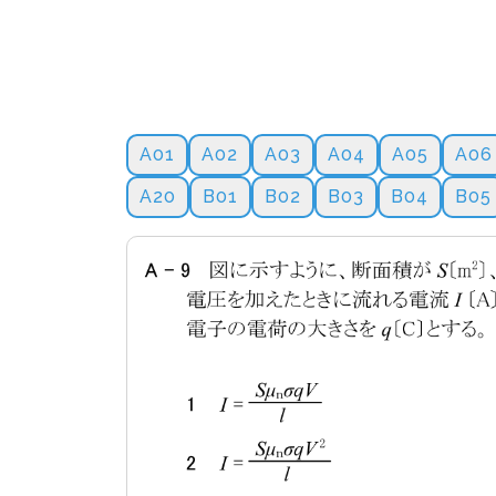
A01
A02
A03
A04
A05
A06
A20
B01
B02
B03
B04
B05