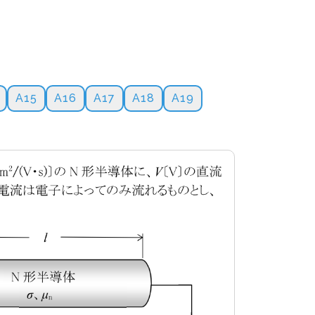
A15
A16
A17
A18
A19