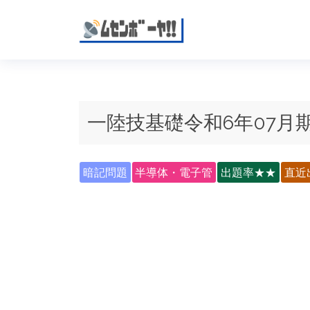
一陸技基礎令和6年07月期
暗記問題
半導体・電子管
出題率★★
直近