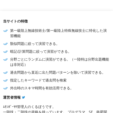
当サイトの特徴
第一級陸上無線技術士/第一級陸上特殊無線技士に特化した演
習機能
類似問題に絞って演習できる。
暗記/計算問題に絞って演習ができる。
分野ごとにランダムに演習ができる。（一陸特は分野出題機能
は非対応）
過去問題から直近に出た問題パターンを除いて演習できる。
指定したキーワードで過去問を検索
外出時のスキマ時間を有効活用できる。
運営者情報
ﾑｾﾝﾎﾞｰﾔ!!管理人のくるぼうです。
一陸技・二陸技の資格を持っています。 プログラマ、SE、衛星関