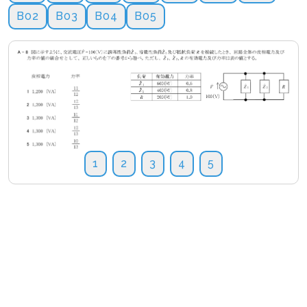
B02
B03
B04
B05
1
2
3
4
5