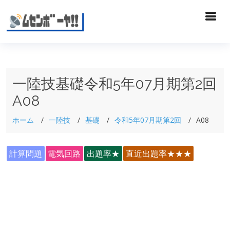
一陸技基礎令和5年07月期第2回
A08
ホーム
一陸技
基礎
令和5年07月期第2回
A08
計算問題
電気回路
出題率★
直近出題率★★★