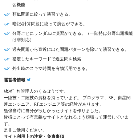
習機能
類似問題に絞って演習できる。
暗記/計算問題に絞って演習ができる。
分野ごとにランダムに演習ができる。（一陸特は分野出題機能
は非対応）
過去問題から直近に出た問題パターンを除いて演習できる。
指定したキーワードで過去問を検索
外出時のスキマ時間を有効活用できる。
運営者情報
ﾑｾﾝﾎﾞｰﾔ!!管理人のくるぼうです。
一陸技・二陸技の資格を持っています。 プログラマ、SE、衛星関
連エンジニア、RFエンジニア等の経験があります。
勉強当時に自分が欲しかったサイトを作りました。
皆様にとって有意義なサイトとなれるよう頑張って運営していま
す。
是非ご活用ください。
サイト利用上の注意・免責事項