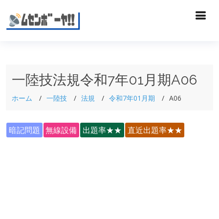
一陸技法規令和7年01月期A06
ホーム
一陸技
法規
令和7年01月期
A06
暗記問題
無線設備
出題率★★
直近出題率★★