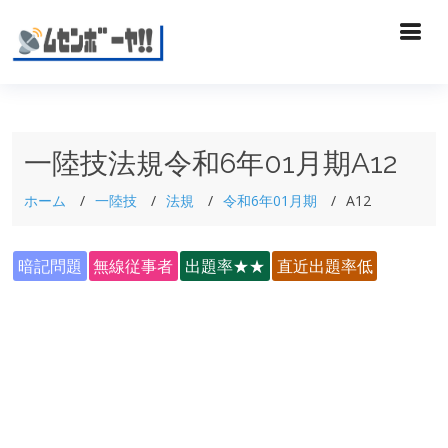
一陸技法規令和6年01月期A12
ホーム
一陸技
法規
令和6年01月期
A12
暗記問題
無線従事者
出題率★★
直近出題率低