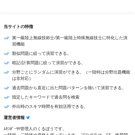
当サイトの特徴
第一級陸上無線技術士/第一級陸上特殊無線技士に特化した演
習機能
類似問題に絞って演習できる。
暗記/計算問題に絞って演習ができる。
分野ごとにランダムに演習ができる。（一陸特は分野出題機能
は非対応）
過去問題から直近に出た問題パターンを除いて演習できる。
指定したキーワードで過去問を検索
外出時のスキマ時間を有効活用できる。
運営者情報
ﾑｾﾝﾎﾞｰﾔ!!管理人のくるぼうです。
一陸技・二陸技の資格を持っています。 プログラマ、SE、衛星関