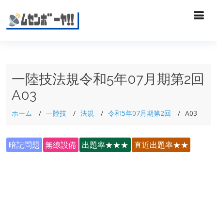
一陸技法規令和5年07月期第2回
A03
ホーム
一陸技
法規
令和5年07月期第2回
A03
暗記問題
無線設備
出題率★★★
直近出題率★★