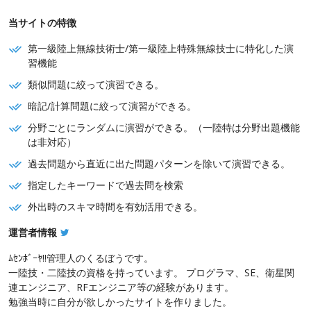
当サイトの特徴
第一級陸上無線技術士/第一級陸上特殊無線技士に特化した演
習機能
類似問題に絞って演習できる。
暗記/計算問題に絞って演習ができる。
分野ごとにランダムに演習ができる。（一陸特は分野出題機能
は非対応）
過去問題から直近に出た問題パターンを除いて演習できる。
指定したキーワードで過去問を検索
外出時のスキマ時間を有効活用できる。
運営者情報
ﾑｾﾝﾎﾞｰﾔ!!管理人のくるぼうです。
一陸技・二陸技の資格を持っています。 プログラマ、SE、衛星関
連エンジニア、RFエンジニア等の経験があります。
勉強当時に自分が欲しかったサイトを作りました。