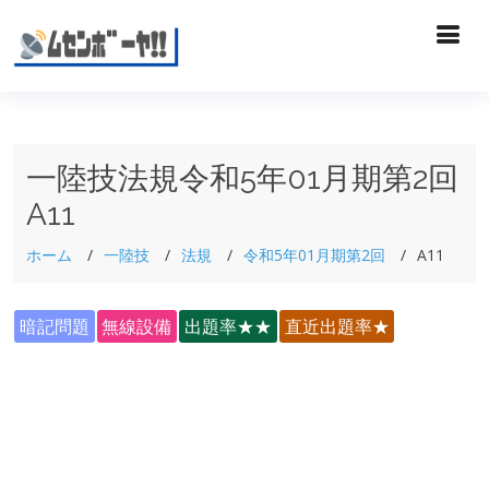
一陸技法規令和5年01月期第2回
A11
ホーム
一陸技
法規
令和5年01月期第2回
A11
暗記問題
無線設備
出題率★★
直近出題率★