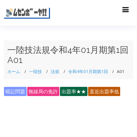
一陸技法規令和4年01月期第1回
A01
ホーム
一陸技
法規
令和4年01月期第1回
A01
暗記問題
無線局の免許
出題率★★
直近出題率低