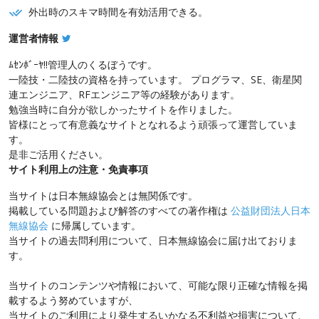
外出時のスキマ時間を有効活用できる。
運営者情報
ﾑｾﾝﾎﾞｰﾔ!!管理人のくるぼうです。
一陸技・二陸技の資格を持っています。 プログラマ、SE、衛星関
連エンジニア、RFエンジニア等の経験があります。
勉強当時に自分が欲しかったサイトを作りました。
皆様にとって有意義なサイトとなれるよう頑張って運営していま
す。
是非ご活用ください。
サイト利用上の注意・免責事項
当サイトは日本無線協会とは無関係です。
掲載している問題および解答のすべての著作権は
公益財団法人日本
無線協会
に帰属しています。
当サイトの過去問利用について、日本無線協会に届け出ておりま
す。
当サイトのコンテンツや情報において、可能な限り正確な情報を掲
載するよう努めていますが、
当サイトのご利用により発生するいかなる不利益や損害について、