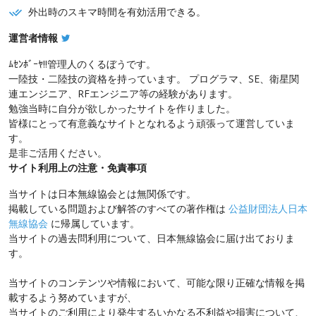
外出時のスキマ時間を有効活用できる。
運営者情報
ﾑｾﾝﾎﾞｰﾔ!!管理人のくるぼうです。
一陸技・二陸技の資格を持っています。 プログラマ、SE、衛星関
連エンジニア、RFエンジニア等の経験があります。
勉強当時に自分が欲しかったサイトを作りました。
皆様にとって有意義なサイトとなれるよう頑張って運営していま
す。
是非ご活用ください。
サイト利用上の注意・免責事項
当サイトは日本無線協会とは無関係です。
掲載している問題および解答のすべての著作権は
公益財団法人日本
無線協会
に帰属しています。
当サイトの過去問利用について、日本無線協会に届け出ておりま
す。
当サイトのコンテンツや情報において、可能な限り正確な情報を掲
載するよう努めていますが、
当サイトのご利用により発生するいかなる不利益や損害について、