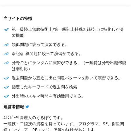
当サイトの特徴
第一級陸上無線技術士/第一級陸上特殊無線技士に特化した演
習機能
類似問題に絞って演習できる。
暗記/計算問題に絞って演習ができる。
分野ごとにランダムに演習ができる。（一陸特は分野出題機能
は非対応）
過去問題から直近に出た問題パターンを除いて演習できる。
指定したキーワードで過去問を検索
外出時のスキマ時間を有効活用できる。
運営者情報
ﾑｾﾝﾎﾞｰﾔ!!管理人のくるぼうです。
一陸技・二陸技の資格を持っています。 プログラマ、SE、衛星関
連エンジニア、RFエンジニア等の経験があります。