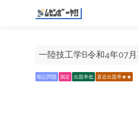
一陸技工学B令和4年07月
暗記問題
測定
出題率低
直近出題率★★