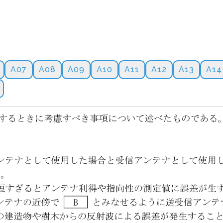
A07
A08
A09
A10
A11
A12
A13
A14