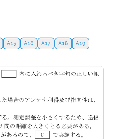
A15
A16
A17
A18
A19