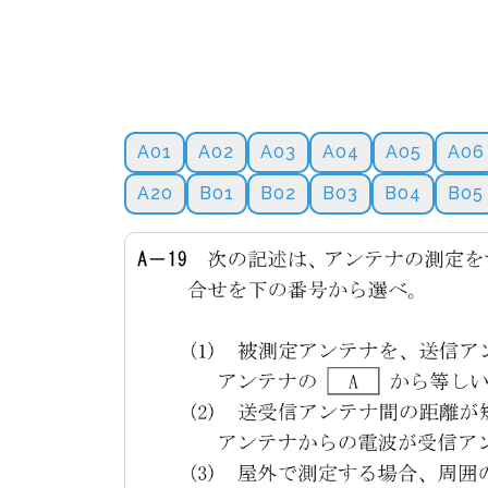
A01
A02
A03
A04
A05
A06
A20
B01
B02
B03
B04
B05