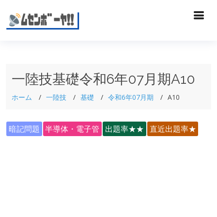
一陸技基礎令和6年07月期A10
ホーム
一陸技
基礎
令和6年07月期
A10
暗記問題
半導体・電子管
出題率★★
直近出題率★